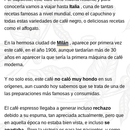
conocerla vamos a viajar hasta
Italia
, cuna de tantas
recetas famosas a nivel mundial, como el capuchino y
todas estas variedades de café negro, o deliciosas recetas
como el affogato.
En la hermosa ciudad
de
Milán
, a
parece por primera vez
este café, en el año 1906, aunque tardarían más de 30
años en aparecer la que sería la primera máquina de café
moderna.
Y no solo eso, este café
no caló muy hondo
en sus
orígenes, aun cuando hoy sabemos que se trata de una de
las preparaciones más famosas y consumidas.
El café espresso llegaba a generar incluso
rechazo
debido a su espuma, tan apreciada actualmente, pero que
en aquella época no estaba bien vista, e incluso
se
apartaba
. Pero la victoria es para los pacientes, y como